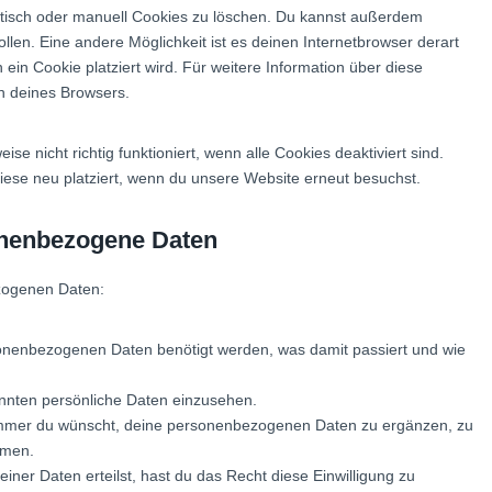
o
o
k
s
isch oder manuell Cookies zu löschen. Du kannst außerdem
e
s
k
m
e
sollen. Eine andere Möglichkeit ist es deinen Internetbrowser derart
r
o
p
d
 ein Cookie platziert wird. Für weitere Information über diese
n
l
i
on deines Browsers.
s
i
n
t
a
i
e nicht richtig funktioniert, wenn alle Cookies deaktiviert sind.
n
g
ese neu platziert, wenn du unsere Website erneut besuchst.
z
e
s
onenbezogene Daten
zogenen Daten:
onenbezogenen Daten benötigt werden, was damit passiert und wie
nnten persönliche Daten einzusehen.
immer du wünscht, deine personenbezogenen Daten zu ergänzen, zu
mmen.
iner Daten erteilst, hast du das Recht diese Einwilligung zu