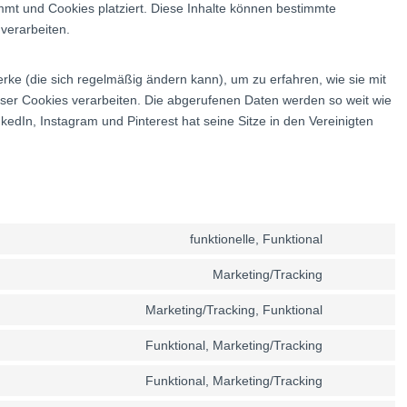
ammt und Cookies platziert. Diese Inhalte können bestimmte
verarbeiten.
erke (die sich regelmäßig ändern kann), um zu erfahren, wie sie mit
ieser Cookies verarbeiten. Die abgerufenen Daten werden so weit wie
kedIn, Instagram und Pinterest hat seine Sitze in den Vereinigten
funktionelle, Funktional
C
o
Marketing/Tracking
C
n
o
Marketing/Tracking, Funktional
s
C
n
e
o
Funktional, Marketing/Tracking
s
n
C
n
e
t
o
Funktional, Marketing/Tracking
s
n
C
t
n
e