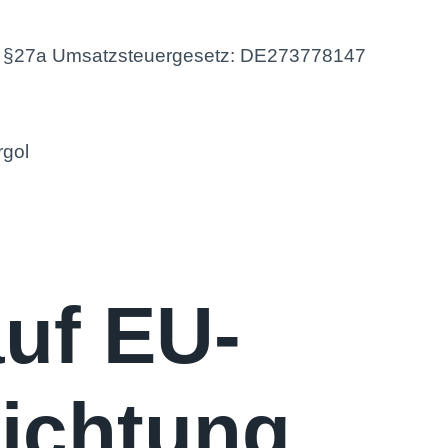
ch §27a Umsatzsteuergesetz: DE273778147
rgol
uf EU-
lichtung