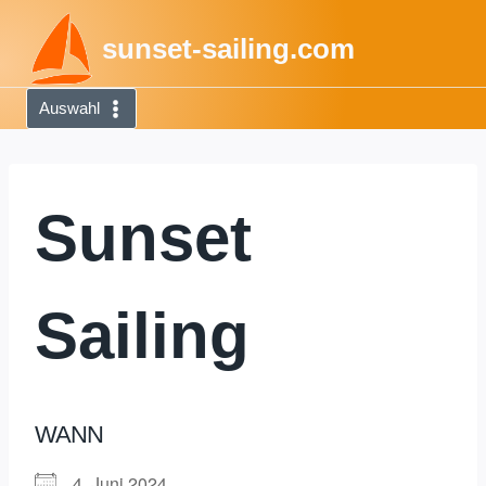
Zum
sunset-sailing.com
Inhalt
springen
Auswahl
Sunset
Sailing
WANN
4. Juni 2024