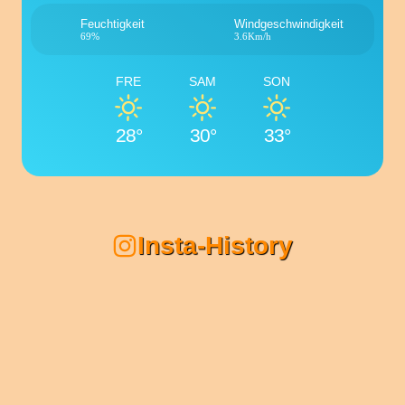
Feuchtigkeit
Windgeschwindigkeit
69%
3.6Km/h
FRE
SAM
SON
28°
30°
33°
Insta-History