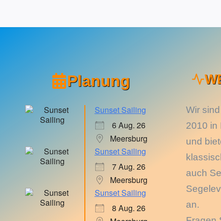
Planung
W
Sunset Sailing
Wir sind
6 Aug. 26
2010 in
Meersburg
und bie
Sunset Sailing
klassis
7 Aug. 26
auch Se
Meersburg
Segelev
Sunset Sailing
an.
8 Aug. 26
Fragen 