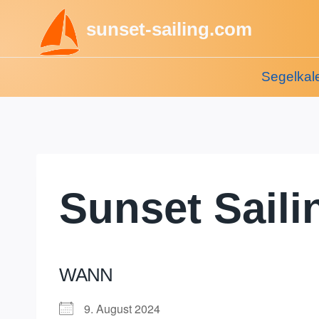
Zum
sunset-sailing.com
Inhalt
springen
Segelkal
Sunset Saili
WANN
9. August 2024