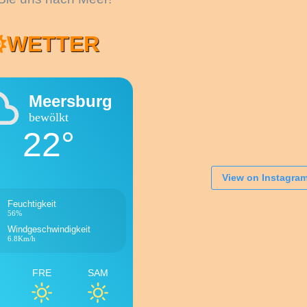
WETTER
Meersburg
bewölkt
22°
View on Instagra
Feuchtigkeit
56%
Windgeschwindigkeit
6.8Km/h
FRE
SAM