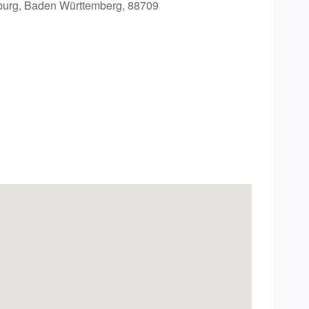
urg, Baden Württemberg, 88709
Office 365
Outlook Live