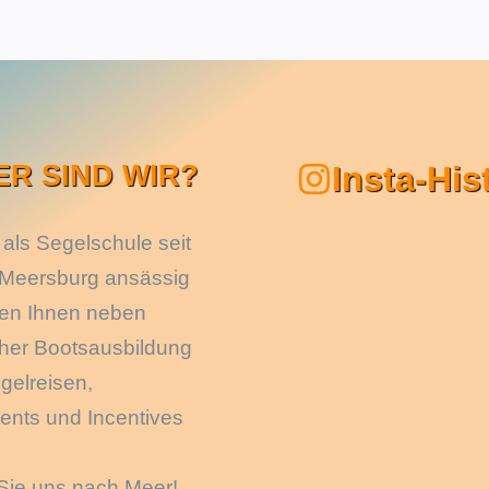
ER SIND WIR?
Insta-His
 als Segelschule seit
 Meersburg ansässig
ten Ihnen neben
cher Bootsausbildung
gelreisen,
ents und Incentives
Sie uns nach Meer!