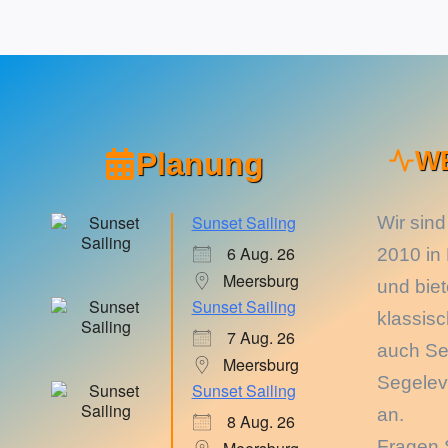
Planung
W
Sunset Sailing
Wir sind
6 Aug. 26
2010 in
Meersburg
und bie
Sunset Sailing
klassis
7 Aug. 26
auch Se
Meersburg
Segelev
Sunset Sailing
an.
8 Aug. 26
Fragen 