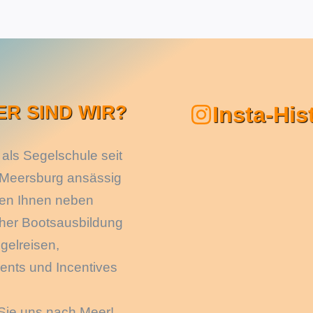
ER SIND WIR?
Insta-His
 als Segelschule seit
 Meersburg ansässig
ten Ihnen neben
cher Bootsausbildung
gelreisen,
ents und Incentives
Sie uns nach Meer!