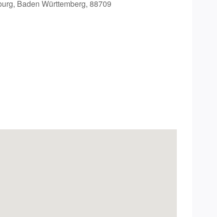
urg, Baden Württemberg, 88709
Office 365
Outlook Live