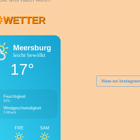
WETTER
Meersburg
leicht bewölkt
17°
View on Instagra
Feuchtigkeit
93%
Windgeschwindigkeit
3.6Km/h
FRE
SAM