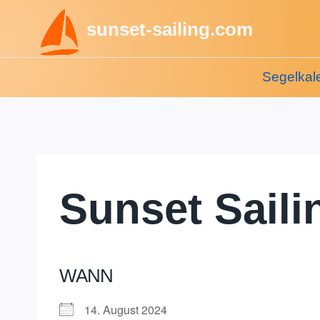
Zum
sunset-sailing.com
Inhalt
springen
Segelkal
Sunset Saili
WANN
14. August 2024