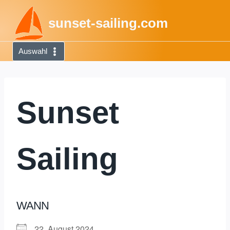
Zum
sunset-sailing.com
Inhalt
springen
Auswahl
Sunset
Sailing
WANN
22. August 2024