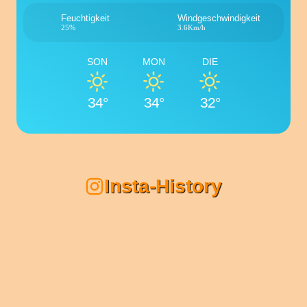
Feuchtigkeit
Windgeschwindigkeit
25%
3.6Km/h
SON
MON
DIE
34°
34°
32°
Insta-History