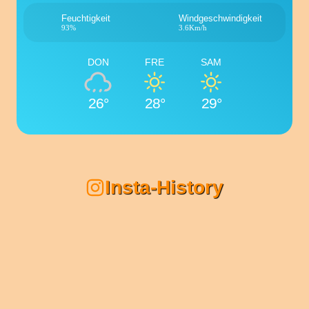
Feuchtigkeit
Windgeschwindigkeit
93%
3.6Km/h
DON
FRE
SAM
26°
28°
29°
Insta-History