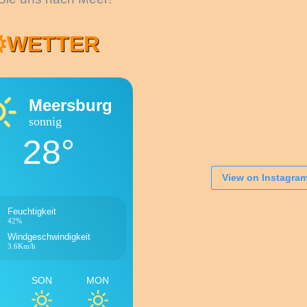
WETTER
Meersburg
sonnig
28°
View on Instagra
Feuchtigkeit
42%
Windgeschwindigkeit
3.6Km/h
SON
MON