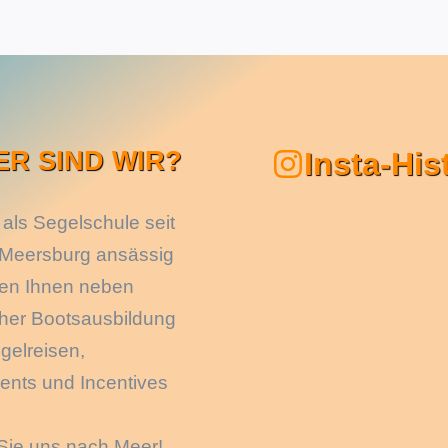
ER SIND WIR?
Insta-His
 als Segelschule seit
 Meersburg ansässig
ten Ihnen neben
cher Bootsausbildung
gelreisen,
ents und Incentives
Sie uns nach Meer!