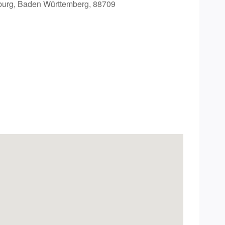
urg, Baden Württemberg, 88709
Office 365
Outlook Live