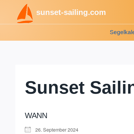
Zum
sunset-sailing.com
Inhalt
springen
Segelkal
Sunset Saili
WANN
26. September 2024