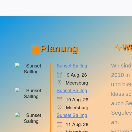
Planung
W
Sunset Sailing
Wir sind
9 Aug. 26
2010 in
Meersburg
und bie
Sunset Sailing
klassis
10 Aug. 26
auch Se
Meersburg
Segelev
Sunset Sailing
an.
11 Aug. 26
Fragen 