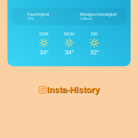
Feuchtigkeit
Windgeschwindigkeit
25%
3.6Km/h
SON
MON
DIE
34°
34°
32°
Insta-History