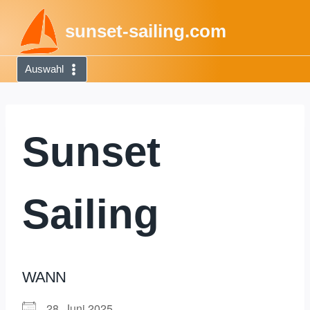
Zum
sunset-sailing.com
Inhalt
springen
Auswahl
Sunset
Sailing
WANN
28. Juni 2025