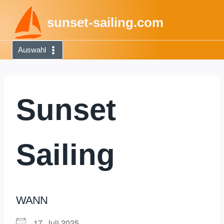
Zum
sunset-sailing.com
Inhalt
springen
Auswahl
Sunset
Sailing
WANN
17. Juli 2025