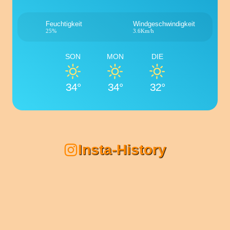
Feuchtigkeit
Windgeschwindigkeit
25%
3.6Km/h
SON
MON
DIE
34°
34°
32°
Insta-History