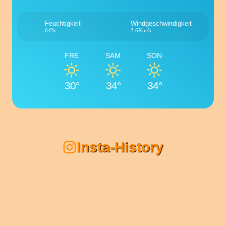
Feuchtigkeit
Windgeschwindigkeit
64%
3.6Km/h
FRE
SAM
SON
30°
34°
34°
Insta-History