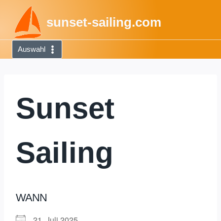
Zum
sunset-sailing.com
Inhalt
springen
Auswahl
Sunset
Sailing
WANN
21. Juli 2025