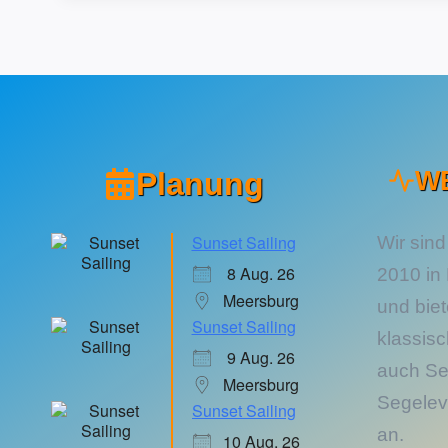
Planung
W
Sunset Sailing
Wir sind
8 Aug. 26
2010 in
Meersburg
und bie
Sunset Sailing
klassis
9 Aug. 26
auch Se
Meersburg
Segelev
Sunset Sailing
an.
10 Aug. 26