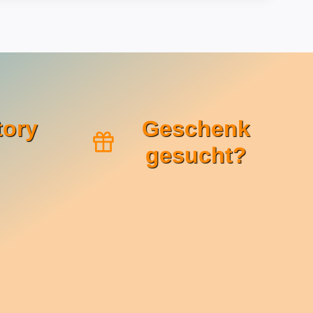
tory
Geschenk
gesucht?