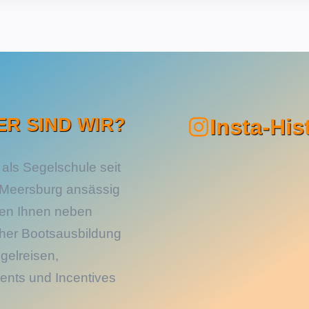
ER SIND WIR?
Insta-His
 als Segelschule seit
 Meersburg ansässig
ten Ihnen neben
cher Bootsausbildung
gelreisen,
ents und Incentives