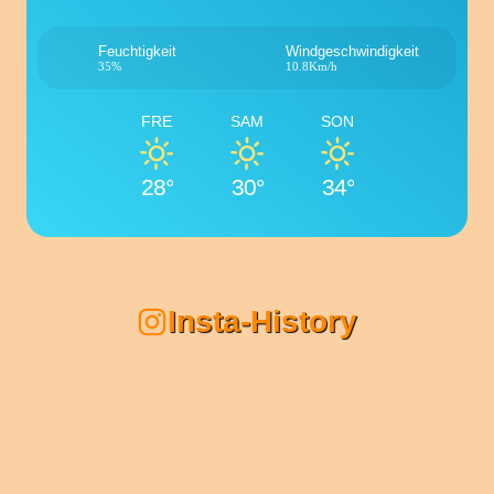
Feuchtigkeit
Windgeschwindigkeit
35%
10.8Km/h
FRE
SAM
SON
28°
30°
34°
Insta-History