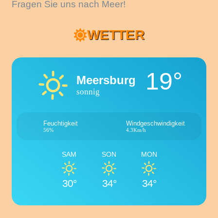
Fragen Sie uns nach Meer!
WETTER
19°
Meersburg
sonnig
Feuchtigkeit
Windgeschwindigkeit
56%
4.3Km/h
SAM
SON
MON
30°
34°
34°