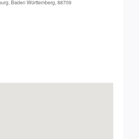
urg, Baden Württemberg, 88709
Office 365
Outlook Live