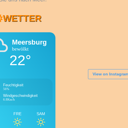
WETTER
Meersburg
bewölkt
22°
View on Instagra
Feuchtigkeit
56%
Windgeschwindigkeit
6.8Km/h
FRE
SAM