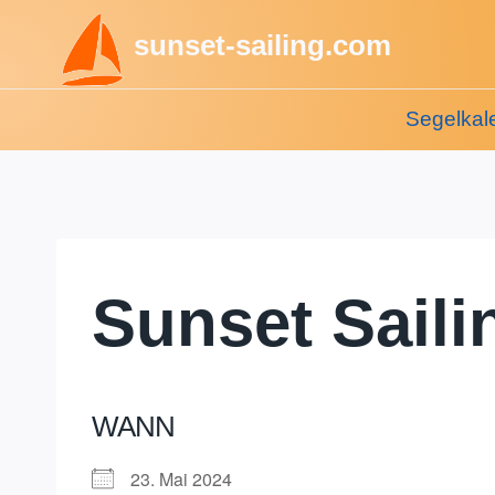
Zum
sunset-sailing.com
Inhalt
springen
Segelkal
Sunset Saili
WANN
23. Mai 2024