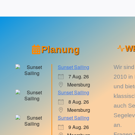
Planung
W
Sunset Sailing
Wir sind
7 Aug. 26
2010 in
Meersburg
und bie
Sunset Sailing
klassis
8 Aug. 26
auch Se
Meersburg
Segelev
Sunset Sailing
an.
9 Aug. 26
Fragen 