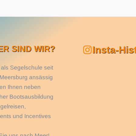
ER SIND WIR?
Insta-His
 als Segelschule seit
 Meersburg ansässig
ten Ihnen neben
cher Bootsausbildung
gelreisen,
ents und Incentives
Sie uns nach Meer!